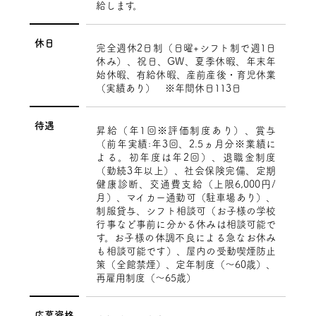
給します。
休日
完全週休2日制（日曜+シフト制で週1日
休み）、祝日、GW、夏季休暇、年末年
始休暇、有給休暇、産前産後・育児休業
（実績あり） ※年間休日113日
待遇
昇給（年1回※評価制度あり）、賞与
（前年実績:年3回、2.5ヵ月分※業績に
よる。初年度は年2回）、退職金制度
（勤続3年以上）、社会保険完備、定期
健康診断、交通費支給（上限6,000円/
月）、マイカー通勤可（駐車場あり）、
制服貸与、シフト相談可（お子様の学校
行事など事前に分かる休みは相談可能で
す。お子様の体調不良による急なお休み
も相談可能です）、屋内の受動喫煙防止
策（全館禁煙）、定年制度（～60歳）、
再雇用制度（～65歳）
応募資格