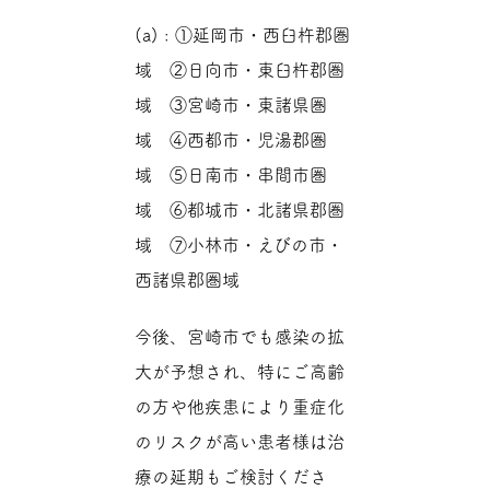
(a) : ①延岡市・西臼杵郡圏
域 ②日向市・東臼杵郡圏
域 ③宮崎市・東諸県圏
域 ④西都市・児湯郡圏
域 ⑤日南市・串間市圏
域 ⑥都城市・北諸県郡圏
域 ⑦小林市・えびの市・
西諸県郡圏域
今後、宮崎市でも感染の拡
大が予想され、特にご高齢
の方や他疾患により重症化
のリスクが高い患者様は治
療の延期もご検討くださ